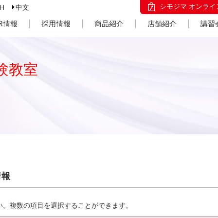
シモジマ オンライ
SH
中文
IR情報
採用情報
商品紹介
店舗紹介
講習
験教室
情報
い。複数の項目を選択することができます。