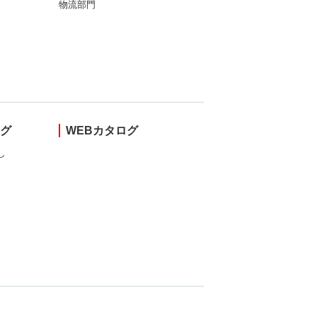
物流部門
ング
WEBカタログ
し