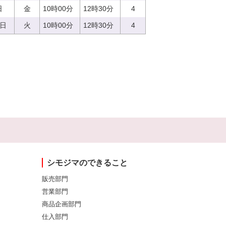
日
金
10時00分
12時30分
4
5日
火
10時00分
12時30分
4
シモジマのできること
販売部門
営業部門
商品企画部門
仕入部門