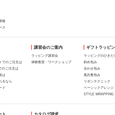
情報
ース
講習会のご案内
ギフトラッピ
ラッピング講習会
ラッピングのひきだ
トでのご注文は
体験教室・ワークショップ
斜め包み
Xでのご注文は
合わせ包み
談は
風呂敷包み
れるなら
リボンテクニック
ード
ベーシックアレンジ
STYLE WRAPPING
ート
カタログ請求