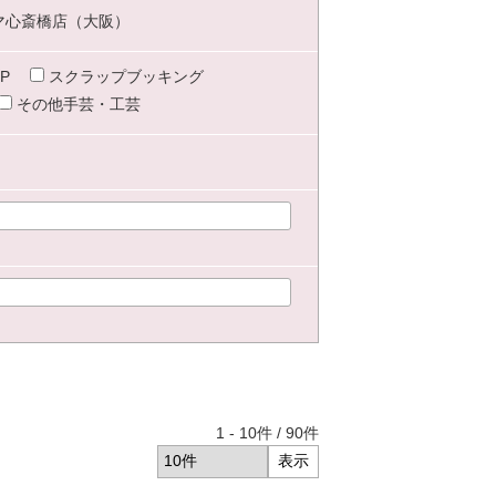
マ心斎橋店（大阪）
P
スクラップブッキング
その他手芸・工芸
1
-
10
件 /
90
件