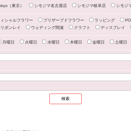
e tokyo（東京）
シモジマ名古屋店
シモジマ岐阜店
シモジ
ィシャルフラワー
プリザーブドフラワー
ラッピング
PO
リボンレイ
ウェディング関連
クラフト
ディスプレイ
月曜日
火曜日
水曜日
木曜日
金曜日
土曜日