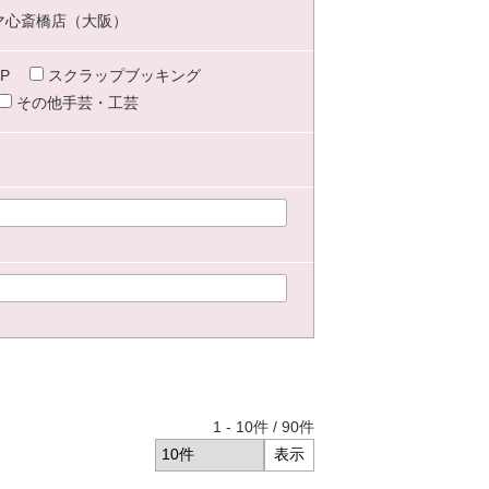
マ心斎橋店（大阪）
P
スクラップブッキング
その他手芸・工芸
1
-
10
件 /
90
件