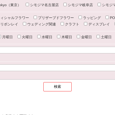
e tokyo（東京）
シモジマ名古屋店
シモジマ岐阜店
シモジ
ィシャルフラワー
プリザーブドフラワー
ラッピング
PO
リボンレイ
ウェディング関連
クラフト
ディスプレイ
月曜日
火曜日
水曜日
木曜日
金曜日
土曜日