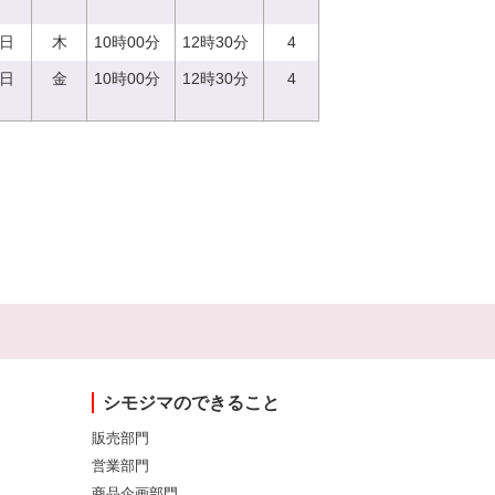
0日
木
10時00分
12時30分
4
8日
金
10時00分
12時30分
4
シモジマのできること
販売部門
営業部門
商品企画部門