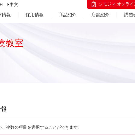
シモジマ オンライ
SH
中文
IR情報
採用情報
商品紹介
店舗紹介
講習
験教室
情報
い。複数の項目を選択することができます。