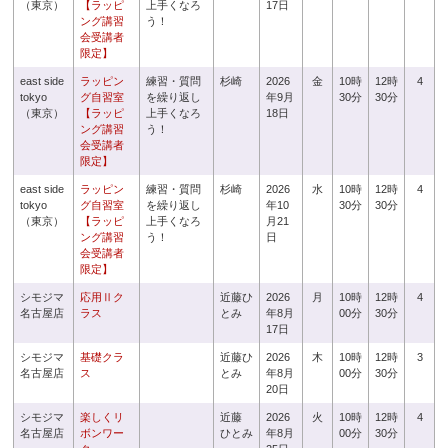
（東京）
【ラッピ
上手くなろ
17日
ング講習
う！
会受講者
限定】
east side
ラッピン
練習・質問
杉崎
2026
金
10時
12時
4
tokyo
グ自習室
を繰り返し
年9月
30分
30分
（東京）
【ラッピ
上手くなろ
18日
ング講習
う！
会受講者
限定】
east side
ラッピン
練習・質問
杉崎
2026
水
10時
12時
4
tokyo
グ自習室
を繰り返し
年10
30分
30分
（東京）
【ラッピ
上手くなろ
月21
ング講習
う！
日
会受講者
限定】
シモジマ
応用Ⅱク
近藤ひ
2026
月
10時
12時
4
名古屋店
ラス
とみ
年8月
00分
30分
17日
シモジマ
基礎クラ
近藤ひ
2026
木
10時
12時
3
名古屋店
ス
とみ
年8月
00分
30分
20日
シモジマ
楽しくリ
近藤
2026
火
10時
12時
4
名古屋店
ボンワー
ひとみ
年8月
00分
30分