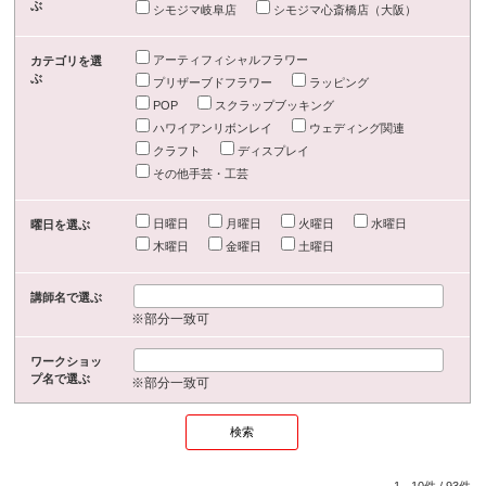
ぶ
シモジマ岐阜店
シモジマ心斎橋店（大阪）
アーティフィシャルフラワー
カテゴリを選
ぶ
プリザーブドフラワー
ラッピング
POP
スクラップブッキング
ハワイアンリボンレイ
ウェディング関連
クラフト
ディスプレイ
その他手芸・工芸
日曜日
月曜日
火曜日
水曜日
曜日を選ぶ
木曜日
金曜日
土曜日
講師名で選ぶ
※部分一致可
ワークショッ
プ名で選ぶ
※部分一致可