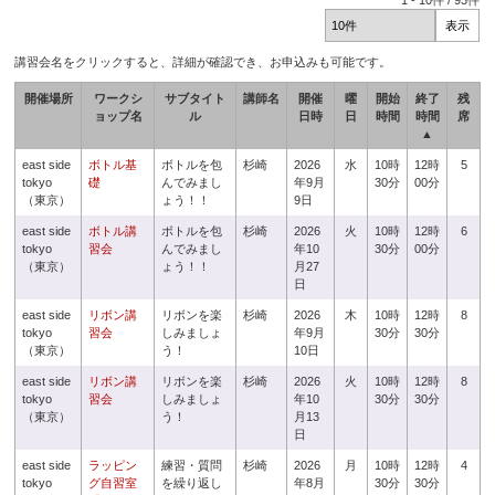
1
-
10
件 /
93
件
講習会名をクリックすると、詳細が確認でき、お申込みも可能です。
開催場所
ワークシ
サブタイト
講師名
開催
曜
開始
終了
残
ョップ名
ル
日時
日
時間
時間
席
▲
east side
ボトル基
ボトルを包
杉崎
2026
水
10時
12時
5
tokyo
礎
んでみまし
年9月
30分
00分
（東京）
ょう！！
9日
east side
ボトル講
ボトルを包
杉崎
2026
火
10時
12時
6
tokyo
習会
んでみまし
年10
30分
00分
（東京）
ょう！！
月27
日
east side
リボン講
リボンを楽
杉崎
2026
木
10時
12時
8
tokyo
習会
しみましょ
年9月
30分
30分
（東京）
う！
10日
east side
リボン講
リボンを楽
杉崎
2026
火
10時
12時
8
tokyo
習会
しみましょ
年10
30分
30分
（東京）
う！
月13
日
east side
ラッピン
練習・質問
杉崎
2026
月
10時
12時
4
tokyo
グ自習室
を繰り返し
年8月
30分
30分