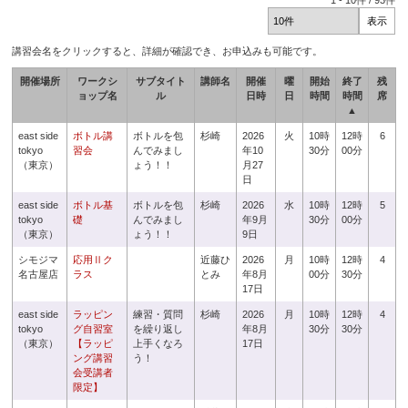
1
-
10
件 /
93
件
講習会名をクリックすると、詳細が確認でき、お申込みも可能です。
開催場所
ワークシ
サブタイト
講師名
開催
曜
開始
終了
残
ョップ名
ル
日時
日
時間
時間
席
▲
east side
ボトル講
ボトルを包
杉崎
2026
火
10時
12時
6
tokyo
習会
んでみまし
年10
30分
00分
（東京）
ょう！！
月27
日
east side
ボトル基
ボトルを包
杉崎
2026
水
10時
12時
5
tokyo
礎
んでみまし
年9月
30分
00分
（東京）
ょう！！
9日
シモジマ
応用Ⅱク
近藤ひ
2026
月
10時
12時
4
名古屋店
ラス
とみ
年8月
00分
30分
17日
east side
ラッピン
練習・質問
杉崎
2026
月
10時
12時
4
tokyo
グ自習室
を繰り返し
年8月
30分
30分
（東京）
【ラッピ
上手くなろ
17日
ング講習
う！
会受講者
限定】