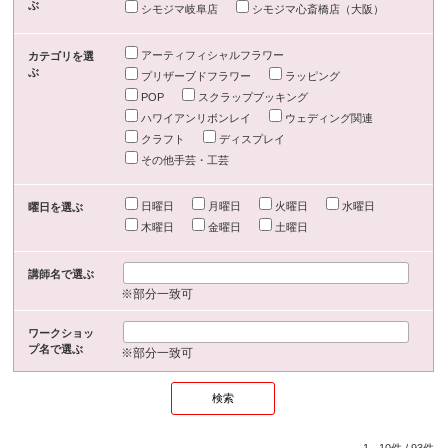
ぶ
シモジマ岐阜店
シモジマ心斎橋店（大阪）
アーティフィシャルフラワー
カテゴリを選
ぶ
プリザーブドフラワー
ラッピング
POP
スクラップブッキング
ハワイアンリボンレイ
ウェディング関連
クラフト
ディスプレイ
その他手芸・工芸
日曜日
月曜日
火曜日
水曜日
曜日を選ぶ
木曜日
金曜日
土曜日
講師名で選ぶ
※部分一致可
ワークショッ
プ名で選ぶ
※部分一致可