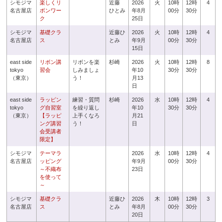
シモジマ
楽しくリ
近藤
2026
火
10時
12時
4
名古屋店
ボンワー
ひとみ
年8月
00分
30分
ク
25日
シモジマ
基礎クラ
近藤ひ
2026
火
10時
12時
4
名古屋店
ス
とみ
年9月
00分
30分
15日
east side
リボン講
リボンを楽
杉崎
2026
火
10時
12時
8
tokyo
習会
しみましょ
年10
30分
30分
（東京）
う！
月13
日
east side
ラッピン
練習・質問
杉崎
2026
水
10時
12時
4
tokyo
グ自習室
を繰り返し
年10
30分
30分
（東京）
【ラッピ
上手くなろ
月21
ング講習
う！
日
会受講者
限定】
シモジマ
テーマラ
2026
水
10時
12時
4
名古屋店
ッピング
年9月
00分
30分
～不織布
23日
を使って
～
シモジマ
基礎クラ
近藤ひ
2026
木
10時
12時
3
名古屋店
ス
とみ
年8月
00分
30分
20日