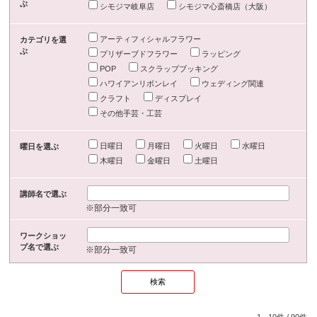
ぶ
シモジマ岐阜店
シモジマ心斎橋店（大阪）
アーティフィシャルフラワー
カテゴリを選
ぶ
プリザーブドフラワー
ラッピング
POP
スクラップブッキング
ハワイアンリボンレイ
ウェディング関連
クラフト
ディスプレイ
その他手芸・工芸
日曜日
月曜日
火曜日
水曜日
曜日を選ぶ
木曜日
金曜日
土曜日
講師名で選ぶ
※部分一致可
ワークショッ
プ名で選ぶ
※部分一致可