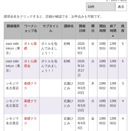
1
-
10
件 /
90
件
講習会名をクリックすると、詳細が確認でき、お申込みも可能です。
開催場所
ワークシ
サブタイト
講師名
開催
曜
開始
終了
残
ョップ名
ル
日時
日
時間
時間
席
▲
east side
ボトル基
ボトルを包
杉崎
2026
水
10時
12時
5
tokyo（東
礎
んでみまし
年9月
30分
00分
京）
ょう！！
9日
east side
ボトル講
ボトルを包
杉崎
2026
火
10時
12時
6
tokyo（東
習会
んでみまし
年10
30分
00分
京）
ょう！！
月27
日
シモジマ
基礎クラ
近藤ひ
2026
木
10時
12時
3
名古屋店
ス
とみ
年8月
00分
30分
20日
シモジマ
基礎クラ
近藤ひ
2026
火
10時
12時
4
名古屋店
ス
とみ
年9月
00分
30分
15日
シモジマ
基礎クラ
近藤ひ
2026
金
10時
12時
4
名古屋店
ス
とみ
年9月
00分
30分
4日