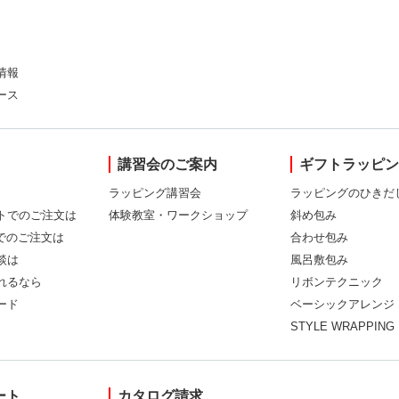
情報
ース
講習会のご案内
ギフトラッピ
ラッピング講習会
ラッピングのひきだ
トでのご注文は
体験教室・ワークショップ
斜め包み
Xでのご注文は
合わせ包み
談は
風呂敷包み
れるなら
リボンテクニック
ード
ベーシックアレンジ
STYLE WRAPPING
ート
カタログ請求