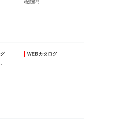
物流部門
ング
WEBカタログ
し