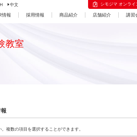
シモジマ オンライ
SH
中文
IR情報
採用情報
商品紹介
店舗紹介
講習
験教室
情報
い。複数の項目を選択することができます。