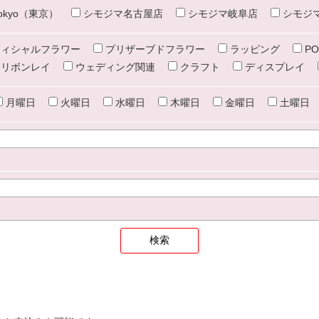
e tokyo（東京）
シモジマ名古屋店
シモジマ岐阜店
シモジ
ィシャルフラワー
プリザーブドフラワー
ラッピング
PO
リボンレイ
ウェディング関連
クラフト
ディスプレイ
月曜日
火曜日
水曜日
木曜日
金曜日
土曜日