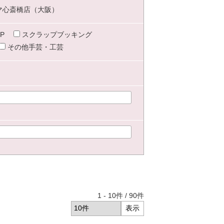
マ心斎橋店（大阪）
P
スクラップブッキング
その他手芸・工芸
1
-
10
件 /
90
件