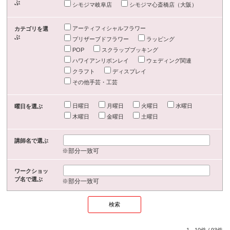
ぶ
シモジマ岐阜店
シモジマ心斎橋店（大阪）
アーティフィシャルフラワー
カテゴリを選
ぶ
プリザーブドフラワー
ラッピング
POP
スクラップブッキング
ハワイアンリボンレイ
ウェディング関連
クラフト
ディスプレイ
その他手芸・工芸
日曜日
月曜日
火曜日
水曜日
曜日を選ぶ
木曜日
金曜日
土曜日
講師名で選ぶ
※部分一致可
ワークショッ
プ名で選ぶ
※部分一致可