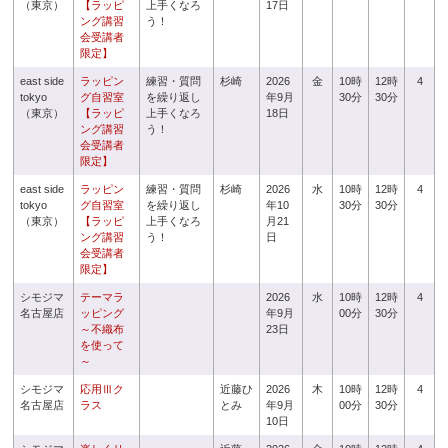
（東京）
【ラッピ
上手くなろ
17日
ング講習
う！
会受講者
限定】
east side
ラッピン
練習・質問
杉崎
2026
金
10時
12時
4
tokyo
グ自習室
を繰り返し
年9月
30分
30分
（東京）
【ラッピ
上手くなろ
18日
ング講習
う！
会受講者
限定】
east side
ラッピン
練習・質問
杉崎
2026
水
10時
12時
4
tokyo
グ自習室
を繰り返し
年10
30分
30分
（東京）
【ラッピ
上手くなろ
月21
ング講習
う！
日
会受講者
限定】
シモジマ
テーマラ
2026
水
10時
12時
4
名古屋店
ッピング
年9月
00分
30分
～不織布
23日
を使って
～
シモジマ
応用Ⅲク
近藤ひ
2026
木
10時
12時
4
名古屋店
ラス
とみ
年9月
00分
30分
10日