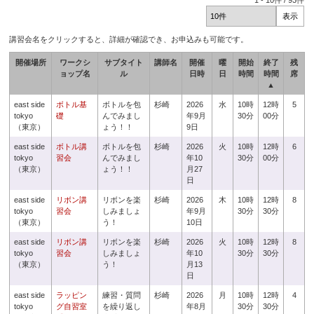
1
-
10
件 /
93
件
講習会名をクリックすると、詳細が確認でき、お申込みも可能です。
開催場所
ワークシ
サブタイト
講師名
開催
曜
開始
終了
残
ョップ名
ル
日時
日
時間
時間
席
▲
east side
ボトル基
ボトルを包
杉崎
2026
水
10時
12時
5
tokyo
礎
んでみまし
年9月
30分
00分
（東京）
ょう！！
9日
east side
ボトル講
ボトルを包
杉崎
2026
火
10時
12時
6
tokyo
習会
んでみまし
年10
30分
00分
（東京）
ょう！！
月27
日
east side
リボン講
リボンを楽
杉崎
2026
木
10時
12時
8
tokyo
習会
しみましょ
年9月
30分
30分
（東京）
う！
10日
east side
リボン講
リボンを楽
杉崎
2026
火
10時
12時
8
tokyo
習会
しみましょ
年10
30分
30分
（東京）
う！
月13
日
east side
ラッピン
練習・質問
杉崎
2026
月
10時
12時
4
tokyo
グ自習室
を繰り返し
年8月
30分
30分