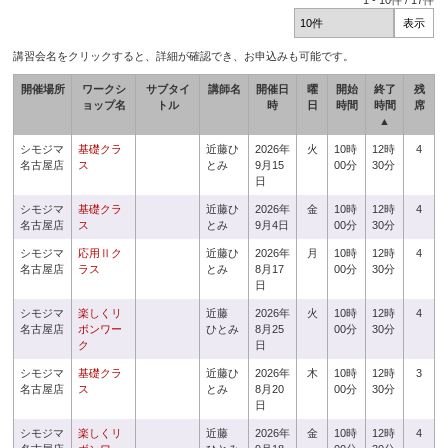
1
-
10
件 /
17
件
講習会名をクリックすると、詳細が確認でき、お申込みも可能です。
開催場所
ワークシ
サブタイ
講師名
開催日
曜
開始
終了
残
ョップ名
トル
時
日
時間
時間
席
▲
シモジマ
基礎クラ
近藤ひ
2026年
火
10時
12時
4
名古屋店
ス
とみ
9月15
00分
30分
日
シモジマ
基礎クラ
近藤ひ
2026年
金
10時
12時
4
名古屋店
ス
とみ
9月4日
00分
30分
シモジマ
応用Ⅱク
近藤ひ
2026年
月
10時
12時
4
名古屋店
ラス
とみ
8月17
00分
30分
日
シモジマ
楽しくリ
近藤
2026年
火
10時
12時
4
名古屋店
ボンワー
ひとみ
8月25
00分
30分
ク
日
シモジマ
基礎クラ
近藤ひ
2026年
木
10時
12時
3
名古屋店
ス
とみ
8月20
00分
30分
日
シモジマ
楽しくリ
近藤
2026年
金
10時
12時
4