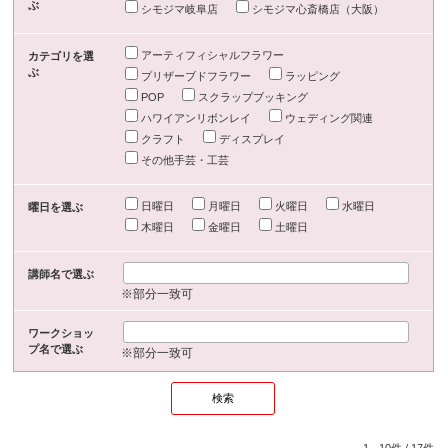
ぶ
シモジマ岐阜店
シモジマ心斎橋店（大阪）
アーティフィシャルフラワー
カテゴリを選
ぶ
プリザーブドフラワー
ラッピング
POP
スクラップブッキング
ハワイアンリボンレイ
ウェディング関連
クラフト
ディスプレイ
その他手芸・工芸
日曜日
月曜日
火曜日
水曜日
曜日を選ぶ
木曜日
金曜日
土曜日
講師名で選ぶ
※部分一致可
ワークショッ
プ名で選ぶ
※部分一致可