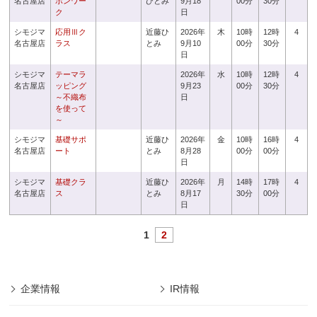
名古屋店
ボンワー
ひとみ
9月18
00分
30分
ク
日
シモジマ
応用Ⅲク
近藤ひ
2026年
木
10時
12時
4
名古屋店
ラス
とみ
9月10
00分
30分
日
シモジマ
テーマラ
2026年
水
10時
12時
4
名古屋店
ッピング
9月23
00分
30分
～不織布
日
を使って
～
シモジマ
基礎サポ
近藤ひ
2026年
金
10時
16時
4
名古屋店
ート
とみ
8月28
00分
00分
日
シモジマ
基礎クラ
近藤ひ
2026年
月
14時
17時
4
名古屋店
ス
とみ
8月17
30分
00分
日
1
2
企業情報
IR情報