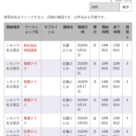
1
-
10
件 /
17
件
講習会名をクリックすると、詳細が確認でき、お申込みも可能です。
開催場所
ワークシ
サブタイ
講師名
開催日
曜
開始
終了
残
ョップ名
トル
時
日
時間
時間
席
▲
シモジマ
斜め包み
近藤
2026年
木
14時
17時
2
名古屋店
特訓講座
ひとみ
8月20
30分
00分
日
シモジマ
基礎クラ
近藤ひ
2026年
木
10時
12時
3
名古屋店
ス
とみ
8月20
00分
30分
日
シモジマ
基礎クラ
近藤ひ
2026年
月
14時
17時
3
名古屋店
ス
とみ
8月17
30分
00分
日
シモジマ
基礎クラ
近藤ひ
2026年
火
10時
12時
4
名古屋店
ス
とみ
9月15
00分
30分
日
シモジマ
基礎クラ
近藤ひ
2026年
金
10時
12時
4
名古屋店
ス
とみ
9月4日
00分
30分
シモジマ
応用Ⅱク
近藤ひ
2026年
月
10時
12時
4