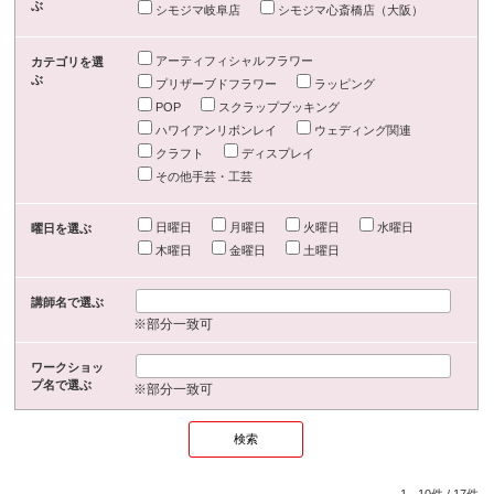
ぶ
シモジマ岐阜店
シモジマ心斎橋店（大阪）
アーティフィシャルフラワー
カテゴリを選
ぶ
プリザーブドフラワー
ラッピング
POP
スクラップブッキング
ハワイアンリボンレイ
ウェディング関連
クラフト
ディスプレイ
その他手芸・工芸
日曜日
月曜日
火曜日
水曜日
曜日を選ぶ
木曜日
金曜日
土曜日
講師名で選ぶ
※部分一致可
ワークショッ
プ名で選ぶ
※部分一致可