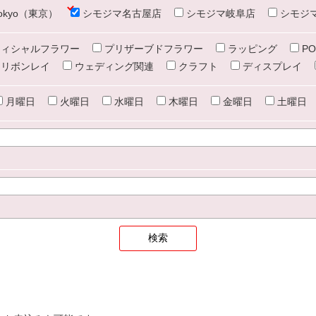
e tokyo（東京）
シモジマ名古屋店
シモジマ岐阜店
シモジ
ィシャルフラワー
プリザーブドフラワー
ラッピング
PO
リボンレイ
ウェディング関連
クラフト
ディスプレイ
月曜日
火曜日
水曜日
木曜日
金曜日
土曜日