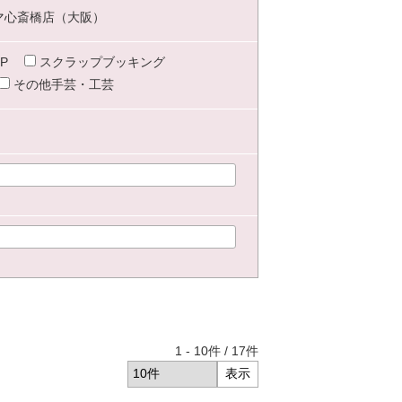
マ心斎橋店（大阪）
P
スクラップブッキング
その他手芸・工芸
1
-
10
件 /
17
件