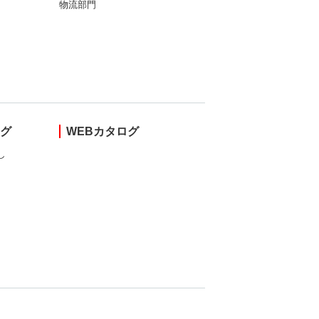
物流部門
ング
WEBカタログ
し