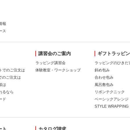
情報
ース
講習会のご案内
ギフトラッピ
ラッピング講習会
ラッピングのひきだ
トでのご注文は
体験教室・ワークショップ
斜め包み
Xでのご注文は
合わせ包み
談は
風呂敷包み
れるなら
リボンテクニック
ード
ベーシックアレンジ
STYLE WRAPPING
ート
カタログ請求