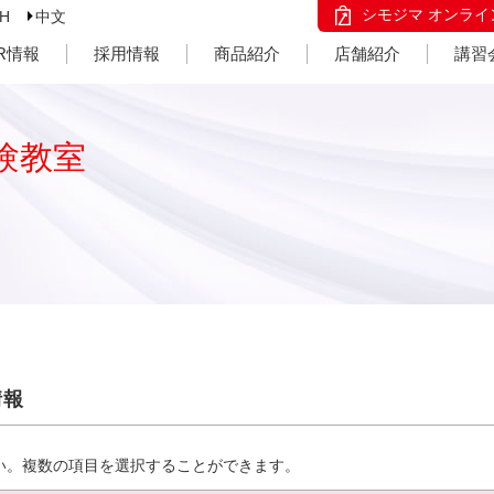
シモジマ オンライ
SH
中文
IR情報
採用情報
商品紹介
店舗紹介
講習
験教室
情報
い。複数の項目を選択することができます。