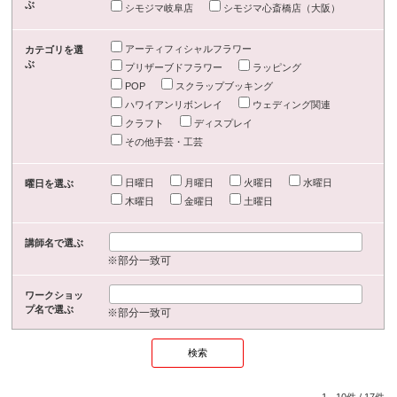
ぶ
シモジマ岐阜店
シモジマ心斎橋店（大阪）
アーティフィシャルフラワー
カテゴリを選
ぶ
プリザーブドフラワー
ラッピング
POP
スクラップブッキング
ハワイアンリボンレイ
ウェディング関連
クラフト
ディスプレイ
その他手芸・工芸
日曜日
月曜日
火曜日
水曜日
曜日を選ぶ
木曜日
金曜日
土曜日
講師名で選ぶ
※部分一致可
ワークショッ
プ名で選ぶ
※部分一致可