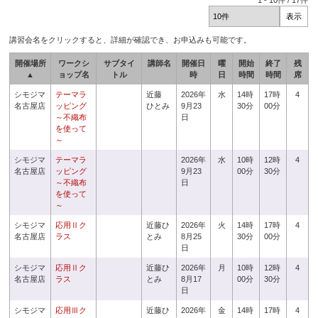
1
-
10
件 /
17
件
講習会名をクリックすると、詳細が確認でき、お申込みも可能です。
開催場所
ワークシ
サブタイ
講師名
開催日
曜
開始
終了
残
▲
ョップ名
トル
時
日
時間
時間
席
シモジマ
テーマラ
近藤
2026年
水
14時
17時
4
名古屋店
ッピング
ひとみ
9月23
30分
00分
～不織布
日
を使って
～
シモジマ
テーマラ
2026年
水
10時
12時
4
名古屋店
ッピング
9月23
00分
30分
～不織布
日
を使って
～
シモジマ
応用Ⅱク
近藤ひ
2026年
火
14時
17時
4
名古屋店
ラス
とみ
8月25
30分
00分
日
シモジマ
応用Ⅱク
近藤ひ
2026年
月
10時
12時
4
名古屋店
ラス
とみ
8月17
00分
30分
日
シモジマ
応用Ⅲク
近藤ひ
2026年
金
14時
17時
4