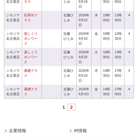
名古屋店
ラス
とみ
9月18
30分
00分
日
シモジマ
応用Ⅲク
近藤ひ
2026年
木
10時
12時
4
名古屋店
ラス
とみ
9月10
00分
30分
日
シモジマ
楽しくリ
近藤
2026年
金
10時
12時
4
名古屋店
ボンワー
ひとみ
9月18
00分
30分
ク
日
シモジマ
楽しくリ
近藤
2026年
火
10時
12時
4
名古屋店
ボンワー
ひとみ
8月25
00分
30分
ク
日
シモジマ
基礎クラ
近藤ひ
2026年
木
14時
17時
4
名古屋店
ス
とみ
9月10
30分
00分
日
シモジマ
基礎クラ
近藤ひ
2026年
金
14時
17時
4
名古屋店
ス
とみ
9月4日
30分
00分
1
2
企業情報
IR情報