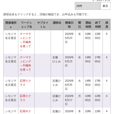
1
-
10
件 /
17
件
講習会名をクリックすると、詳細が確認でき、お申込みも可能です。
開催場所
ワークシ
サブタイ
講師名
開催日
曜
開始
終了
残
▲
ョップ名
トル
時
日
時間
時間
席
シモジマ
テーマラ
2026年
水
10時
12時
4
名古屋店
ッピング
9月23
00分
30分
～不織布
日
を使って
～
シモジマ
テーマラ
近藤
2026年
水
14時
17時
4
名古屋店
ッピング
ひとみ
9月23
30分
00分
～不織布
日
を使って
～
シモジマ
応用Ⅱク
近藤ひ
2026年
火
14時
17時
4
名古屋店
ラス
とみ
8月25
30分
00分
日
シモジマ
応用Ⅱク
近藤ひ
2026年
月
10時
12時
4
名古屋店
ラス
とみ
8月17
00分
30分
日
シモジマ
応用Ⅲク
近藤ひ
2026年
木
10時
12時
4