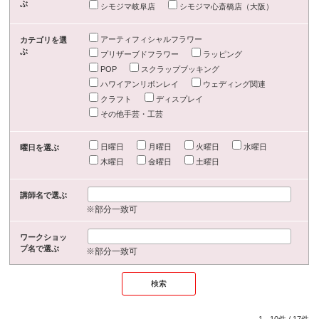
ぶ
シモジマ岐阜店
シモジマ心斎橋店（大阪）
アーティフィシャルフラワー
カテゴリを選
ぶ
プリザーブドフラワー
ラッピング
POP
スクラップブッキング
ハワイアンリボンレイ
ウェディング関連
クラフト
ディスプレイ
その他手芸・工芸
日曜日
月曜日
火曜日
水曜日
曜日を選ぶ
木曜日
金曜日
土曜日
講師名で選ぶ
※部分一致可
ワークショッ
プ名で選ぶ
※部分一致可