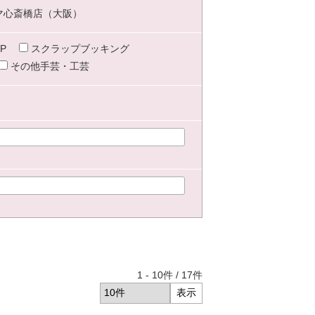
マ心斎橋店（大阪）
P
スクラップブッキング
その他手芸・工芸
1
-
10
件 /
17
件