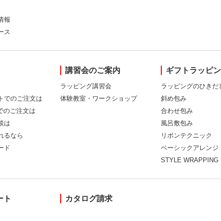
情報
ース
講習会のご案内
ギフトラッピ
ラッピング講習会
ラッピングのひきだ
トでのご注文は
体験教室・ワークショップ
斜め包み
Xでのご注文は
合わせ包み
談は
風呂敷包み
れるなら
リボンテクニック
ード
ベーシックアレンジ
STYLE WRAPPING
ート
カタログ請求