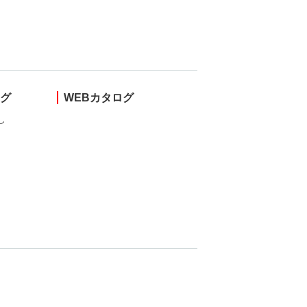
ング
WEBカタログ
し