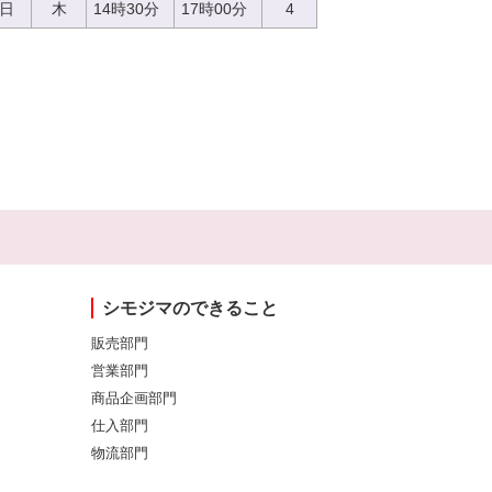
0日
木
14時30分
17時00分
4
シモジマのできること
販売部門
営業部門
商品企画部門
仕入部門
物流部門