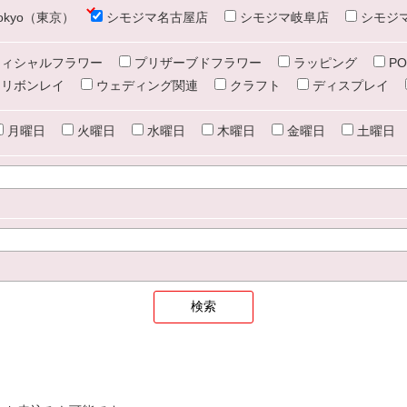
e tokyo（東京）
シモジマ名古屋店
シモジマ岐阜店
シモジ
ィシャルフラワー
プリザーブドフラワー
ラッピング
PO
リボンレイ
ウェディング関連
クラフト
ディスプレイ
月曜日
火曜日
水曜日
木曜日
金曜日
土曜日