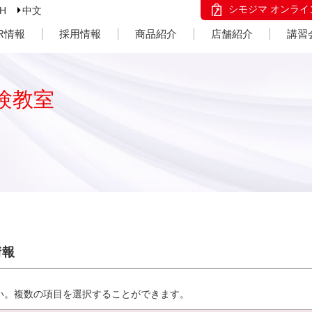
シモジマ オンライ
SH
中文
IR情報
採用情報
商品紹介
店舗紹介
講習
験教室
情報
い。複数の項目を選択することができます。