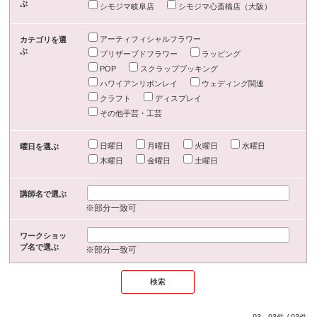
ぶ
シモジマ岐阜店
シモジマ心斎橋店（大阪）
アーティフィシャルフラワー
カテゴリを選
ぶ
プリザーブドフラワー
ラッピング
POP
スクラップブッキング
ハワイアンリボンレイ
ウェディング関連
クラフト
ディスプレイ
その他手芸・工芸
日曜日
月曜日
火曜日
水曜日
曜日を選ぶ
木曜日
金曜日
土曜日
講師名で選ぶ
※部分一致可
ワークショッ
プ名で選ぶ
※部分一致可