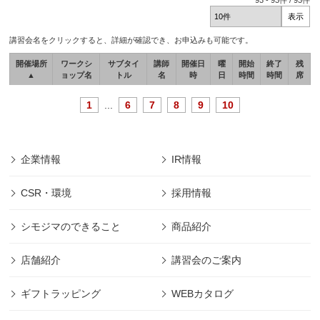
93
-
93
件 /
93
件
講習会名をクリックすると、詳細が確認でき、お申込みも可能です。
開催場所
ワークシ
サブタイ
講師
開催日
曜
開始
終了
残
▲
ョップ名
トル
名
時
日
時間
時間
席
1
...
6
7
8
9
10
企業情報
IR情報
CSR・環境
採用情報
シモジマのできること
商品紹介
店舗紹介
講習会のご案内
ギフトラッピング
WEBカタログ