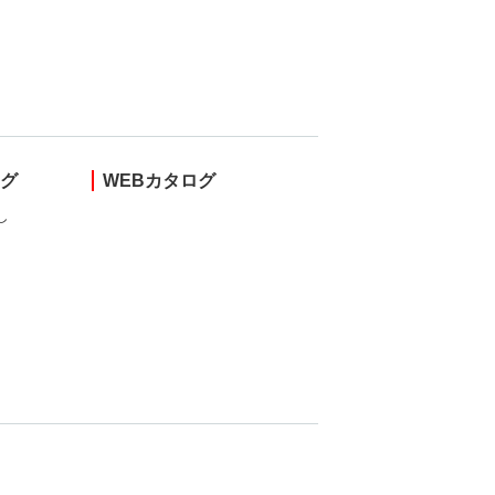
ング
WEBカタログ
し