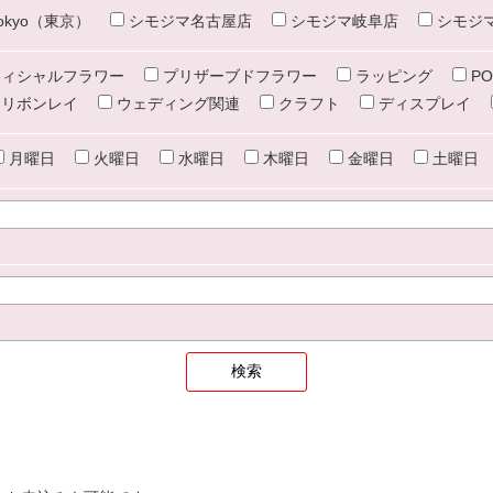
e tokyo（東京）
シモジマ名古屋店
シモジマ岐阜店
シモジ
ィシャルフラワー
プリザーブドフラワー
ラッピング
PO
リボンレイ
ウェディング関連
クラフト
ディスプレイ
月曜日
火曜日
水曜日
木曜日
金曜日
土曜日