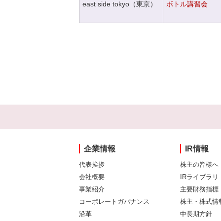
east side tokyo（東京）
ボトル講習会
企業情報
IR情報
代表挨拶
株主の皆様へ
会社概要
IRライブラリ
事業紹介
主要財務指標
コーポレートガバナンス
株主・株式情
沿革
中長期方針