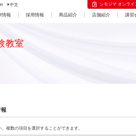
シモジマ オンライ
SH
中文
IR情報
採用情報
商品紹介
店舗紹介
講習
験教室
情報
い。複数の項目を選択することができます。