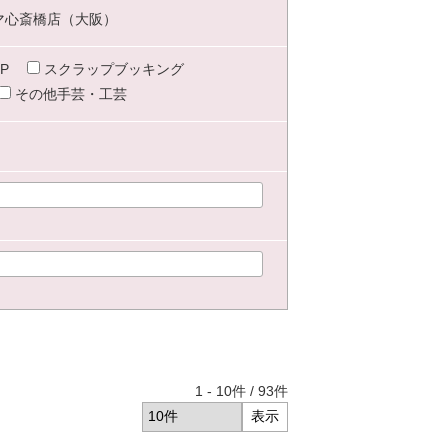
マ心斎橋店（大阪）
P
スクラップブッキング
その他手芸・工芸
1
-
10
件 /
93
件