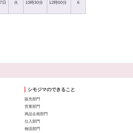
27日
火
10時30分
12時00分
6
シモジマのできること
販売部門
営業部門
商品企画部門
仕入部門
物流部門