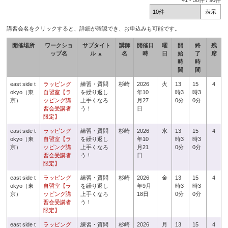
41
-
50
件 /
90
件
講習会名をクリックすると、詳細が確認でき、お申込みも可能です。
開催場所
ワークショ
サブタイト
講師
開催日
曜
開
終
残
ップ名
ル ▲
名
時
日
始
了
席
時
時
間
間
east side t
ラッピング
練習・質問
杉崎
2026
火
13
15
4
okyo（東
自習室【ラ
を繰り返し
年10
時3
時3
京）
ッピング講
上手くなろ
月27
0分
0分
習会受講者
う！
日
限定】
east side t
ラッピング
練習・質問
杉崎
2026
水
13
15
4
okyo（東
自習室【ラ
を繰り返し
年10
時3
時3
京）
ッピング講
上手くなろ
月21
0分
0分
習会受講者
う！
日
限定】
east side t
ラッピング
練習・質問
杉崎
2026
金
13
15
4
okyo（東
自習室【ラ
を繰り返し
年9月
時3
時3
京）
ッピング講
上手くなろ
18日
0分
0分
習会受講者
う！
限定】
east side t
ラッピング
練習・質問
杉崎
2026
月
13
15
4