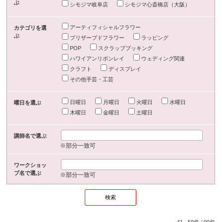
ぶ
シモジマ岐阜店
シモジマ心斎橋店（大阪）
アーティフィシャルフラワー
カテゴリを選
ぶ
プリザーブドフラワー
ラッピング
POP
スクラップブッキング
ハワイアンリボンレイ
ウェディング関連
クラフト
ディスプレイ
その他手芸・工芸
日曜日
月曜日
火曜日
水曜日
曜日を選ぶ
木曜日
金曜日
土曜日
講師名で選ぶ
※部分一致可
ワークショッ
プ名で選ぶ
※部分一致可