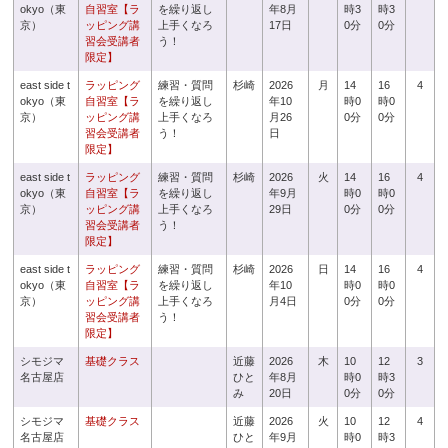
okyo（東
自習室【ラ
を繰り返し
年8月
時3
時3
京）
ッピング講
上手くなろ
17日
0分
0分
習会受講者
う！
限定】
east side t
ラッピング
練習・質問
杉崎
2026
月
14
16
4
okyo（東
自習室【ラ
を繰り返し
年10
時0
時0
京）
ッピング講
上手くなろ
月26
0分
0分
習会受講者
う！
日
限定】
east side t
ラッピング
練習・質問
杉崎
2026
火
14
16
4
okyo（東
自習室【ラ
を繰り返し
年9月
時0
時0
京）
ッピング講
上手くなろ
29日
0分
0分
習会受講者
う！
限定】
east side t
ラッピング
練習・質問
杉崎
2026
日
14
16
4
okyo（東
自習室【ラ
を繰り返し
年10
時0
時0
京）
ッピング講
上手くなろ
月4日
0分
0分
習会受講者
う！
限定】
シモジマ
基礎クラス
近藤
2026
木
10
12
3
名古屋店
ひと
年8月
時0
時3
み
20日
0分
0分
シモジマ
基礎クラス
近藤
2026
火
10
12
4
名古屋店
ひと
年9月
時0
時3