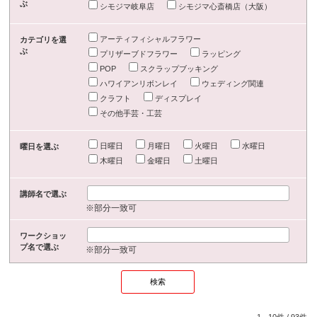
ぶ
シモジマ岐阜店
シモジマ心斎橋店（大阪）
アーティフィシャルフラワー
カテゴリを選
ぶ
プリザーブドフラワー
ラッピング
POP
スクラップブッキング
ハワイアンリボンレイ
ウェディング関連
クラフト
ディスプレイ
その他手芸・工芸
日曜日
月曜日
火曜日
水曜日
曜日を選ぶ
木曜日
金曜日
土曜日
講師名で選ぶ
※部分一致可
ワークショッ
プ名で選ぶ
※部分一致可