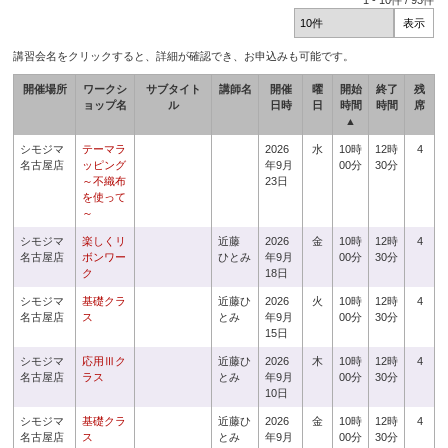
1
-
10
件 /
93
件
講習会名をクリックすると、詳細が確認でき、お申込みも可能です。
開催場所
ワークシ
サブタイト
講師名
開催
曜
開始
終了
残
ョップ名
ル
日時
日
時間
時間
席
▲
シモジマ
テーマラ
2026
水
10時
12時
4
名古屋店
ッピング
年9月
00分
30分
～不織布
23日
を使って
～
シモジマ
楽しくリ
近藤
2026
金
10時
12時
4
名古屋店
ボンワー
ひとみ
年9月
00分
30分
ク
18日
シモジマ
基礎クラ
近藤ひ
2026
火
10時
12時
4
名古屋店
ス
とみ
年9月
00分
30分
15日
シモジマ
応用Ⅲク
近藤ひ
2026
木
10時
12時
4
名古屋店
ラス
とみ
年9月
00分
30分
10日
シモジマ
基礎クラ
近藤ひ
2026
金
10時
12時
4
名古屋店
ス
とみ
年9月
00分
30分