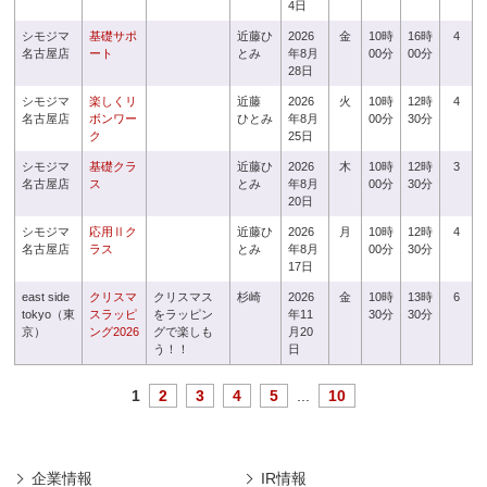
4日
シモジマ
基礎サポ
近藤ひ
2026
金
10時
16時
4
名古屋店
ート
とみ
年8月
00分
00分
28日
シモジマ
楽しくリ
近藤
2026
火
10時
12時
4
名古屋店
ボンワー
ひとみ
年8月
00分
30分
ク
25日
シモジマ
基礎クラ
近藤ひ
2026
木
10時
12時
3
名古屋店
ス
とみ
年8月
00分
30分
20日
シモジマ
応用Ⅱク
近藤ひ
2026
月
10時
12時
4
名古屋店
ラス
とみ
年8月
00分
30分
17日
east side
クリスマ
クリスマス
杉崎
2026
金
10時
13時
6
tokyo（東
スラッピ
をラッピン
年11
30分
30分
京）
ング2026
グで楽しも
月20
う！！
日
1
2
3
4
5
...
10
企業情報
IR情報