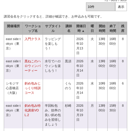
71
-
80
件 /
90
件
講習会名をクリックすると、詳細が確認でき、お申込みも可能です。
開催場所
ワークショ
サブタイト
講師
開催日
曜
開始
終了
残
ップ名
ル
名
時 ▲
日
時間
時間
席
east side t
入門クラス
ラッピング
2026
火
13時
16時
8
okyo（東
を楽しも
年10
30分
00分
京）
う！
月13
日
east side t
黒ねこのハ
水引でハロ
黒須
2026
水
13時
16時
8
okyo（東
ロウィンパ
ウィンを楽
年10
00分
00分
京）
ーティー
しもう！
月14
日
シモジマ
斜め包みじ
くら
2026
水
10時
16時
6
心斎橋店
っくり特訓
のう
年10
30分
00分
（大阪）
コース
月14
日
east side t
斜め包み特
半回転包
杉崎
2026
月
13時
15時
8
okyo（東
化講座VO
み、効率の
年10
00分
30分
京）
L.2
良い斜め包
月19
みを習得し
日
ましょう