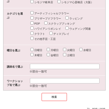
ぶ
シモジマ岐阜店
シモジマ心斎橋店（大阪）
アーティフィシャルフラワー
カテゴリを選
ぶ
プリザーブドフラワー
ラッピング
POP
スクラップブッキング
ハワイアンリボンレイ
ウェディング関連
クラフト
ディスプレイ
その他手芸・工芸
日曜日
月曜日
火曜日
水曜日
曜日を選ぶ
木曜日
金曜日
土曜日
講師名で選ぶ
※部分一致可
ワークショッ
プ名で選ぶ
※部分一致可