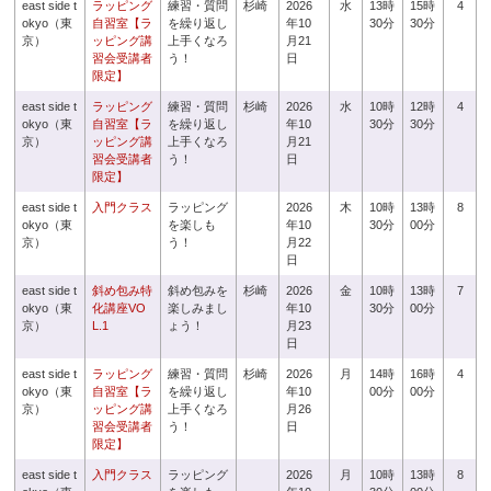
east side t
ラッピング
練習・質問
杉崎
2026
水
13時
15時
4
okyo（東
自習室【ラ
を繰り返し
年10
30分
30分
京）
ッピング講
上手くなろ
月21
習会受講者
う！
日
限定】
east side t
ラッピング
練習・質問
杉崎
2026
水
10時
12時
4
okyo（東
自習室【ラ
を繰り返し
年10
30分
30分
京）
ッピング講
上手くなろ
月21
習会受講者
う！
日
限定】
east side t
入門クラス
ラッピング
2026
木
10時
13時
8
okyo（東
を楽しも
年10
30分
00分
京）
う！
月22
日
east side t
斜め包み特
斜め包みを
杉崎
2026
金
10時
13時
7
okyo（東
化講座VO
楽しみまし
年10
30分
00分
京）
L.1
ょう！
月23
日
east side t
ラッピング
練習・質問
杉崎
2026
月
14時
16時
4
okyo（東
自習室【ラ
を繰り返し
年10
00分
00分
京）
ッピング講
上手くなろ
月26
習会受講者
う！
日
限定】
east side t
入門クラス
ラッピング
2026
月
10時
13時
8