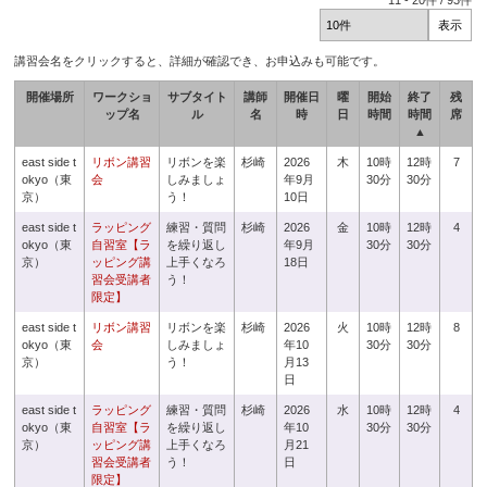
11
-
20
件 /
93
件
講習会名をクリックすると、詳細が確認でき、お申込みも可能です。
開催場所
ワークショ
サブタイト
講師
開催日
曜
開始
終了
残
ップ名
ル
名
時
日
時間
時間
席
▲
east side t
リボン講習
リボンを楽
杉崎
2026
木
10時
12時
7
okyo（東
会
しみましょ
年9月
30分
30分
京）
う！
10日
east side t
ラッピング
練習・質問
杉崎
2026
金
10時
12時
4
okyo（東
自習室【ラ
を繰り返し
年9月
30分
30分
京）
ッピング講
上手くなろ
18日
習会受講者
う！
限定】
east side t
リボン講習
リボンを楽
杉崎
2026
火
10時
12時
8
okyo（東
会
しみましょ
年10
30分
30分
京）
う！
月13
日
east side t
ラッピング
練習・質問
杉崎
2026
水
10時
12時
4
okyo（東
自習室【ラ
を繰り返し
年10
30分
30分
京）
ッピング講
上手くなろ
月21
習会受講者
う！
日
限定】