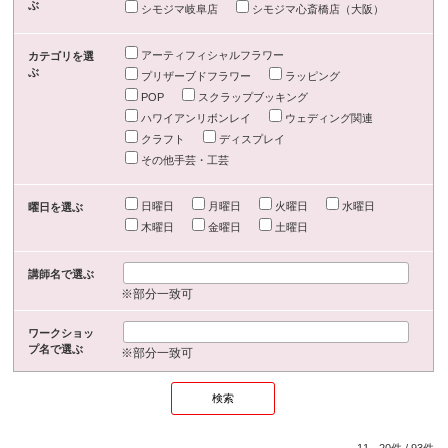
ぶ
シモジマ岐阜店
シモジマ心斎橋店（大阪）
アーティフィシャルフラワー
カテゴリを選
ぶ
プリザーブドフラワー
ラッピング
POP
スクラップブッキング
ハワイアンリボンレイ
ウェディング関連
クラフト
ディスプレイ
その他手芸・工芸
日曜日
月曜日
火曜日
水曜日
曜日を選ぶ
木曜日
金曜日
土曜日
講師名で選ぶ
※部分一致可
ワークショッ
プ名で選ぶ
※部分一致可