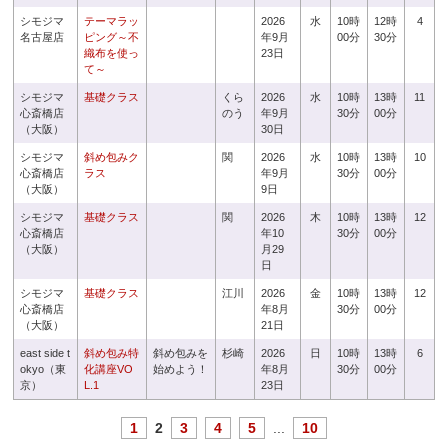
シモジマ
テーマラッ
2026
水
10時
12時
4
名古屋店
ピング～不
年9月
00分
30分
織布を使っ
23日
て～
シモジマ
基礎クラス
くら
2026
水
10時
13時
11
心斎橋店
のう
年9月
30分
00分
（大阪）
30日
シモジマ
斜め包みク
関
2026
水
10時
13時
10
心斎橋店
ラス
年9月
30分
00分
（大阪）
9日
シモジマ
基礎クラス
関
2026
木
10時
13時
12
心斎橋店
年10
30分
00分
（大阪）
月29
日
シモジマ
基礎クラス
江川
2026
金
10時
13時
12
心斎橋店
年8月
30分
00分
（大阪）
21日
east side t
斜め包み特
斜め包みを
杉崎
2026
日
10時
13時
6
okyo（東
化講座VO
始めよう！
年8月
30分
00分
京）
L.1
23日
1
2
3
4
5
...
10