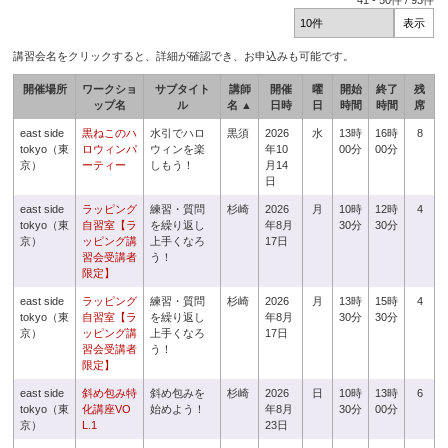
41
-
50
件 /
93
件
講習会名をクリックすると、詳細が確認でき、お申込みも可能です。
開催場所
ワークショ
サブタイト
講師
開催
曜
開始
終了
残
ップ名
ル
名 ▲
日時
日
時間
時間
席
east side
黒ねこのハ
水引でハロ
黒須
2026
水
13時
16時
8
tokyo（東
ロウィンパ
ウィンを楽
年10
00分
00分
京）
ーティー
しもう！
月14
日
east side
ラッピング
練習・質問
杉崎
2026
月
10時
12時
4
tokyo（東
自習室【ラ
を繰り返し
年8月
30分
30分
京）
ッピング講
上手くなろ
17日
習会受講者
う！
限定】
east side
ラッピング
練習・質問
杉崎
2026
月
13時
15時
4
tokyo（東
自習室【ラ
を繰り返し
年8月
30分
30分
京）
ッピング講
上手くなろ
17日
習会受講者
う！
限定】
east side
斜め包み特
斜め包みを
杉崎
2026
日
10時
13時
6
tokyo（東
化講座VO
始めよう！
年8月
30分
00分
京）
L.1
23日