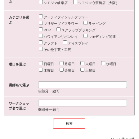
ぶ
シモジマ岐阜店
シモジマ心斎橋店（大阪）
アーティフィシャルフラワー
カテゴリを選
ぶ
プリザーブドフラワー
ラッピング
POP
スクラップブッキング
ハワイアンリボンレイ
ウェディング関連
クラフト
ディスプレイ
その他手芸・工芸
日曜日
月曜日
火曜日
水曜日
曜日を選ぶ
木曜日
金曜日
土曜日
講師名で選ぶ
※部分一致可
ワークショッ
プ名で選ぶ
※部分一致可