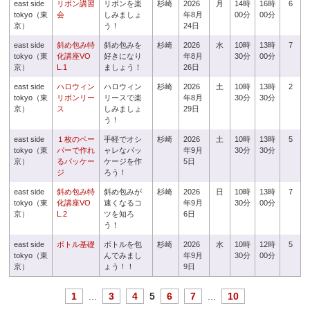
east side
リボン講習
リボンを楽
杉崎
2026
月
14時
16時
6
tokyo（東
会
しみましょ
年8月
00分
00分
京）
う！
24日
east side
斜め包み特
斜め包みを
杉崎
2026
水
10時
13時
7
tokyo（東
化講座VO
好きになり
年8月
30分
00分
京）
L.1
ましょう！
26日
east side
ハロウィン
ハロウィン
杉崎
2026
土
10時
13時
2
tokyo（東
リボンリー
リースで楽
年8月
30分
30分
京）
ス
しみましょ
29日
う！
east side
１枚のペー
手軽でオシ
杉崎
2026
土
10時
13時
5
tokyo（東
パーで作れ
ャレなパッ
年9月
30分
30分
京）
るパッケー
ケージを作
5日
ジ
ろう！
east side
斜め包み特
斜め包みが
杉崎
2026
日
10時
13時
7
tokyo（東
化講座VO
速くなるコ
年9月
30分
00分
京）
L.2
ツを知ろ
6日
う！
east side
ボトル基礎
ボトルを包
杉崎
2026
水
10時
12時
5
tokyo（東
んでみまし
年9月
30分
00分
京）
ょう！！
9日
1
...
3
4
5
6
7
...
10